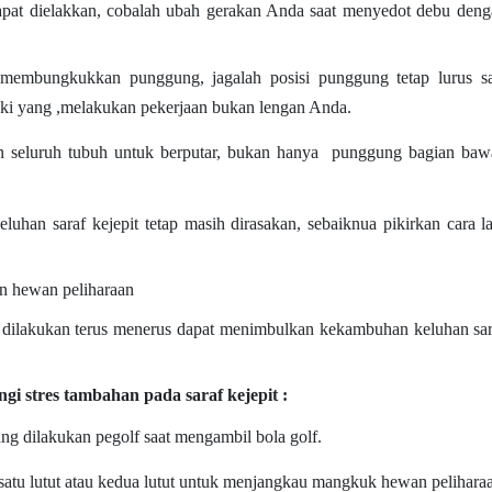
ak dapat dielakkan, cobalah ubah gerakan Anda saat menyedot debu den
embungkukkan punggung, jagalah posisi punggung tetap lurus sa
ki yang ,melakukan pekerjaan bukan lengan Anda.
 seluruh tubuh untuk berputar, bukan hanya punggung bagian baw
uhan saraf kejepit tetap masih dirasakan, sebaiknua pikirkan cara l
 hewan peliharaan
ika dilakukan terus menerus dapat menimbulkan kekambuhan keluhan sa
i stres tambahan pada saraf kejepit :
yang dilakukan pegolf saat mengambil bola golf.
satu lutut atau kedua lutut untuk menjangkau mangkuk hewan pelihara