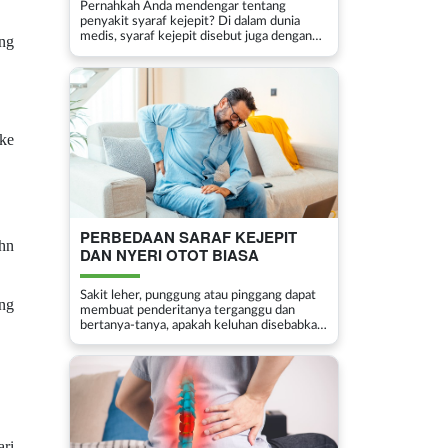
Pernahkah Anda mendengar tentang
penyakit syaraf kejepit? Di dalam dunia
medis, syaraf kejepit disebut juga dengan
ang
istilah herniated disc atau hernia nukleus
pulposus (HNP). Istilah ‘syaraf kejepit’
seringkali dihubungkan dengan ...
 ke
PERBEDAAN SARAF KEJEPIT
hn
DAN NYERI OTOT BIASA
Sakit leher, punggung atau pinggang dapat
ang
membuat penderitanya terganggu dan
bertanya-tanya, apakah keluhan disebabkan
karena saraf kejepit, atau hanya nyeri otot
biasa. Dengan mengetahui perbedaannya,
penderita bisa menentukan langkah
selanjutnya de...
ri