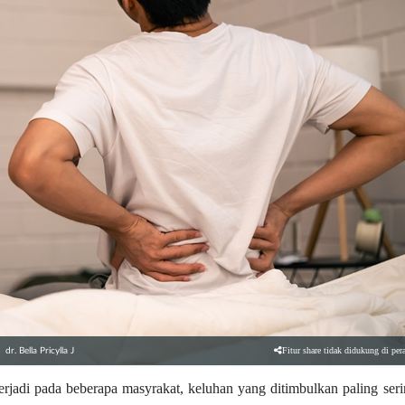
Fitur share tidak didukung di per
dr. Bella Pricylla J
rjadi pada beberapa masyrakat, keluhan yang ditimbulkan paling ser