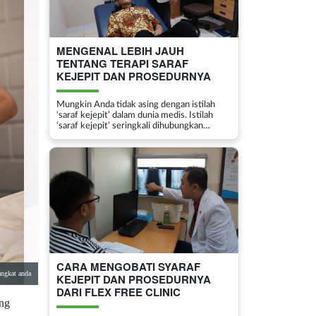
MENGENAL LEBIH JAUH
TENTANG TERAPI SARAF
KEJEPIT DAN PROSEDURNYA
Mungkin Anda tidak asing dengan istilah
‘saraf kejepit’ dalam dunia medis. Istilah
‘saraf kejepit’ seringkali dihubungkan
dengan nyeri punggung, tidak bisa berdiri
atau berjalan. Salah satu penanganan medis
untuk membantu peny...
CARA MENGOBATI SYARAF
angkat anda
KEJEPIT DAN PROSEDURNYA
DARI FLEX FREE CLINIC
ing