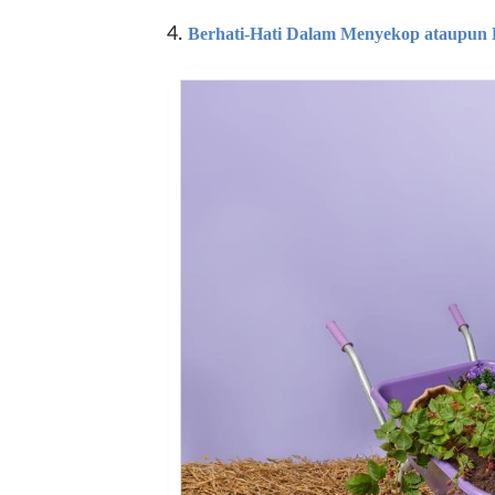
Berhati-Hati Dalam Menyekop ataupun