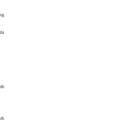
ng
ada
ih
tuk