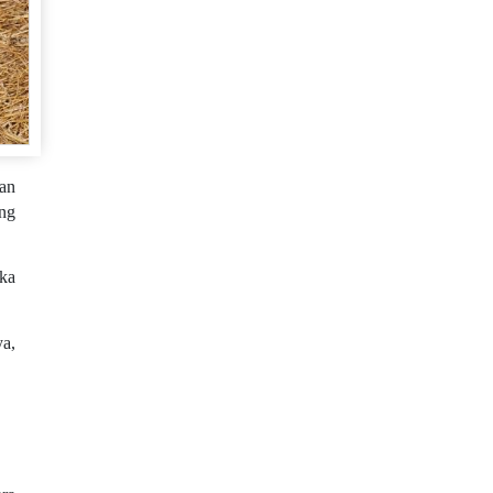
kan
ng
ka
a,