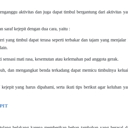
nganggu aktivitas dan juga dapat timbul bergantung dari aktivitas y
 saraf kejepit dengan dua cara, yaitu :
ri yang timbul dapat terasa seperti terbakar dan tajam yang menjalar
lain.
i sensasi mati rasa, kesemutan atau kelemahan pad anggota gerak.
uh, dan mengangkat benda terkadang dapat memicu timbulnya kelua
f kejepit yang harus dipahami, serta ikuti tips berikut agar keluhan y
PIT
 tulang belakang karena memberikan beban tambahan yang berasal da