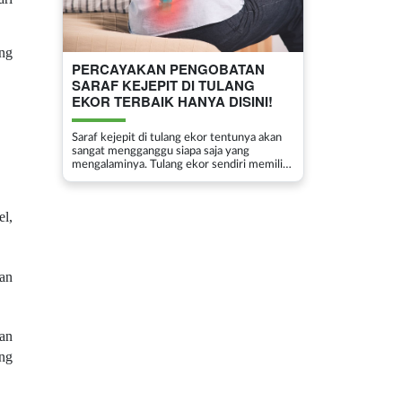
ang
PERCAYAKAN PENGOBATAN
SARAF KEJEPIT DI TULANG
EKOR TERBAIK HANYA DISINI!
Saraf kejepit di tulang ekor tentunya akan
sangat mengganggu siapa saja yang
mengalaminya. Tulang ekor sendiri memiliki
fungsi yang cukup penting terutama dalam
menstabilkan ketika seseorang sedang
duduk. Jika Anda saat ini sedang mengalami
el,
saraf ...
an
an
ng