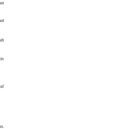
gan
at
ah
ain
raf
an.