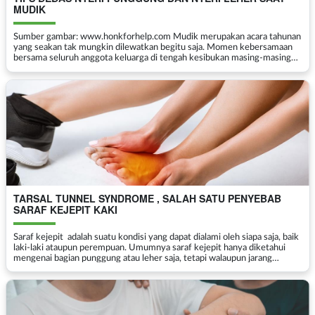
MUDIK
Sumber gambar: www.honkforhelp.com Mudik merupakan acara tahunan
yang seakan tak mungkin dilewatkan begitu saja. Momen kebersamaan
bersama seluruh anggota keluarga di tengah kesibukan masing-masing
setiap harinya, menjadikan mudik menjadi acar...
TARSAL TUNNEL SYNDROME , SALAH SATU PENYEBAB
SARAF KEJEPIT KAKI
Saraf kejepit adalah suatu kondisi yang dapat dialami oleh siapa saja, baik
laki-laki ataupun perempuan. Umumnya saraf kejepit hanya diketahui
mengenai bagian punggung atau leher saja, tetapi walaupun jarang
terdengar bagian kaki juga dapat ...