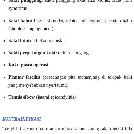
Sakit punggung:
sakit punggung akut atau kronis, facet joint
syndrome
Sakit bahu:
frozen shoulder, rotator cuff tendinitis, jepitan bahu
(shoulder impingement)
Sakit lutut:
robekan meniskus
Sakit pergelangan kaki:
terkilir, teregang
Kaku pasca operasi
Plantar fasciitis
(peradangan pita memanjang di telapak kaki
yang menyebabkan nyeri tumit)
Tennis elbow
(lateral epicondylitis)
KONTRAINDIKASI
Terapi ini secara umum aman untuk semua orang, akan tetapi bila