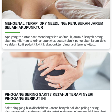
MENGENAL TERAPI DRY NEEDLING: PENUSUKAN JARUM
SELAIN AKUPUNKTUR
Apa yang terlintas saat mendengar istilah ‘tusuk jarum’? Banyak orang
akan memikirkan teknik akupunktur, suatu teknik penusukan jarum tipis
ke dalam kulit pada titik-titik akupunktur dimana qi (energi vital
kehidupan) dapat mengalir dan b...
PINGGANG SERING SAKIT? KETAHUI TERAPI NYERI
PINGGANG BERIKUT INI
Sakit pinggang bisa disebabkan karena banyak hal, dan paling sering
disebabkan oleh cedera sendi atau otot pada area pinggang. Hal tersebut