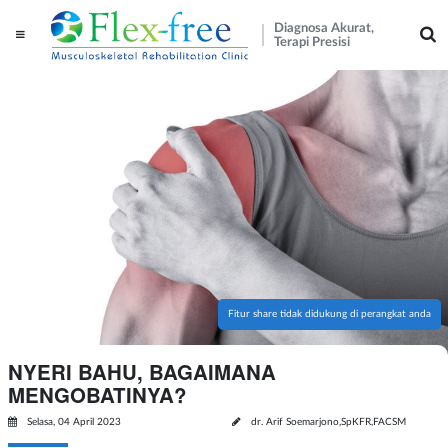
Diagnosa Akurat,
Terapi Presisi
Fitur share tidak didukung di perangkat anda
NYERI BAHU, BAGAIMANA
MENGOBATINYA?
Selasa, 04 April 2023
dr. Arif Soemarjono,SpKFR,FACSM