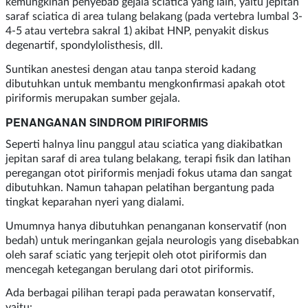
kemungkinan penyebab gejala sciatica yang lain, yaitu jepitan
saraf sciatica di area tulang belakang (pada vertebra lumbal 3-
4-5 atau vertebra sakral 1) akibat HNP, penyakit diskus
degenartif, spondylolisthesis, dll.
Suntikan anestesi dengan atau tanpa steroid kadang
dibutuhkan untuk membantu mengkonfirmasi apakah otot
piriformis merupakan sumber gejala.
PENANGANAN SINDROM PIRIFORMIS
Seperti halnya linu panggul atau sciatica yang diakibatkan
jepitan saraf di area tulang belakang, terapi fisik dan latihan
peregangan otot piriformis menjadi fokus utama dan sangat
dibutuhkan. Namun tahapan pelatihan bergantung pada
tingkat keparahan nyeri yang dialami.
Umumnya hanya dibutuhkan penanganan konservatif (non
bedah) untuk meringankan gejala neurologis yang disebabkan
oleh saraf sciatic yang terjepit oleh otot piriformis dan
mencegah ketegangan berulang dari otot piriformis.
Ada berbagai pilihan terapi pada perawatan konservatif,
yaitu: