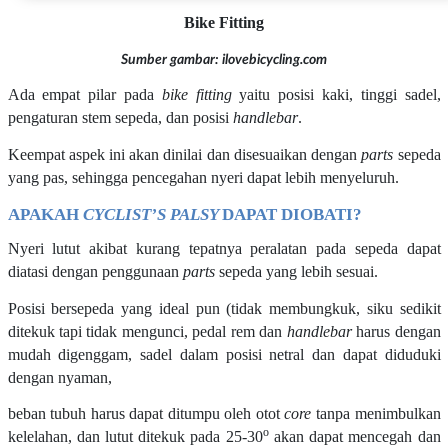
Bike Fitting
Sumber gambar: ilovebicycling.com
Ada empat pilar pada
bike fitting
yaitu posisi kaki, tinggi sadel,
pengaturan stem sepeda, dan posisi
handlebar
.
Keempat aspek ini akan dinilai dan disesuaikan dengan
parts
sepeda
yang pas, sehingga pencegahan nyeri dapat lebih menyeluruh.
APAKAH
CYCLIST’S PALSY
DAPAT DIOBATI?
Nyeri lutut akibat kurang tepatnya peralatan pada sepeda dapat
diatasi dengan penggunaan
parts
sepeda yang lebih sesuai.
Posisi bersepeda yang ideal pun (tidak membungkuk, siku sedikit
ditekuk tapi tidak mengunci, pedal rem dan
handlebar
harus dengan
mudah digenggam, sadel dalam posisi netral dan dapat diduduki
dengan nyaman,
beban tubuh harus dapat ditumpu oleh otot
core
tanpa menimbulkan
o
kelelahan, dan lutut ditekuk pada 25-30
akan dapat mencegah dan