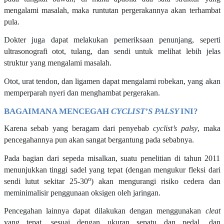
mengalami masalah, maka runtutan pergerakannya akan terhambat
pula.
Dokter juga dapat melakukan pemeriksaan penunjang, seperti
ultrasonografi otot, tulang, dan sendi untuk melihat lebih jelas
struktur yang mengalami masalah.
Otot, urat tendon, dan ligamen dapat mengalami robekan, yang akan
memperparah nyeri dan menghambat pergerakan.
BAGAIMANA MENCEGAH
CYCLIST’S PALSY
INI?
Karena sebab yang beragam dari penyebab
cyclist’s palsy
, maka
pencegahannya pun akan sangat bergantung pada sebabnya.
Pada bagian dari sepeda misalkan, suatu penelitian di tahun 2011
menunjukkan tinggi sadel yang tepat (dengan mengukur fleksi dari
o
sendi lutut sekitar 25-30
) akan mengurangi risiko cedera dan
meminimalisir penggunaan oksigen oleh jaringan.
Pencegahan lainnya dapat dilakukan dengan menggunakan
cleat
yang tepat, sesuai dengan ukuran sepatu dan pedal, dan