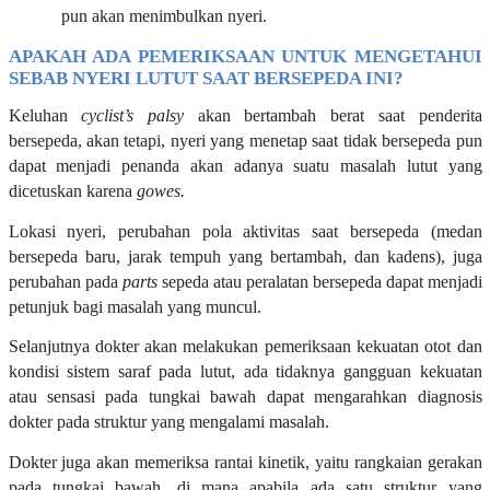
pun akan menimbulkan nyeri.
APAKAH ADA PEMERIKSAAN UNTUK MENGETAHUI
SEBAB NYERI LUTUT SAAT BERSEPEDA INI?
Keluhan
cyclist’s palsy
akan bertambah berat saat penderita
bersepeda, akan tetapi, nyeri yang menetap saat tidak bersepeda pun
dapat menjadi penanda akan adanya suatu masalah lutut yang
dicetuskan karena
gowes.
Lokasi nyeri, perubahan pola aktivitas saat bersepeda (medan
bersepeda baru, jarak tempuh yang bertambah, dan kadens), juga
perubahan pada
parts
sepeda atau peralatan bersepeda dapat menjadi
petunjuk bagi masalah yang muncul.
Selanjutnya dokter akan melakukan pemeriksaan kekuatan otot dan
kondisi sistem saraf pada lutut, ada tidaknya gangguan kekuatan
atau sensasi pada tungkai bawah dapat mengarahkan diagnosis
dokter pada struktur yang mengalami masalah.
Dokter juga akan memeriksa rantai kinetik, yaitu rangkaian gerakan
pada tungkai bawah, di mana apabila ada satu struktur yang