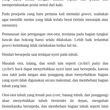
mempertahankan posisi netral dari kaki.
Pada pesepeda yang baru pertama kali memulai
gowes
, usahakan
agar memilih medan yang tidak terlalu berat (terlalu menanjak atau
menurun).
Pemanasan dan peregangan otot-otot, terutama pada bagian tungkai
bawah dan bokong harus selalu dilakukan. Lebih baik terlambat
gowes
ketimbang tidak melakukan kedua hal ini.
Hindari bersepeda saat terdapat nyeri pada tubuh.
Masalah otot, tulang, dan sendi lain seperti
cyclist’s palsy
dan
cyclist’s back
dapat menyebabkan nyeri lutut saat bersepeda, karena
rasa sakit pada tangan atau punggung akan menyebabkan bagian
yang nyeri tidak digunakan secara maksimal, dan membebani bagian
tubuh yang lain.
Otot-otot tubuh yang lemah pun (
core
, batang tubuh, dan punggung)
akan menyebabkan tubuh bersender ke depan, mengubah
biomekanika bersepeda, dan membebani bagian tubuh seperti lutut