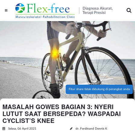
Diagnosa Akurat,
Terapi Presisi
Fitur share tidak didukung di perangkat anda
MASALAH GOWES BAGIAN 3: NYERI
LUTUT SAAT BERSEPEDA? WASPADAI
CYCLIST’S KNEE
Selasa, 06 April 2021
dr. Ferdinand Dennis K