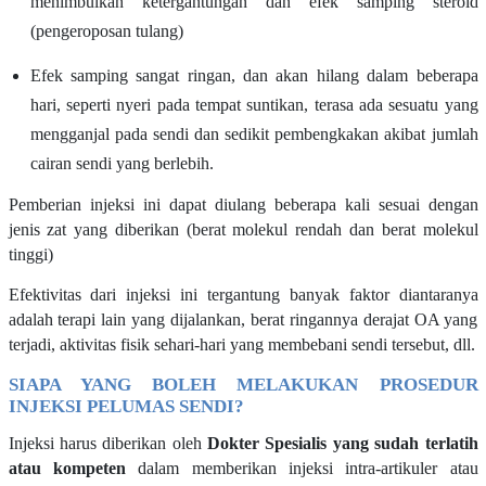
menimbulkan ketergantungan dan efek samping steroid
(pengeroposan tulang)
Efek samping sangat ringan, dan akan hilang dalam beberapa
hari, seperti nyeri pada tempat suntikan, terasa ada sesuatu yang
mengganjal pada sendi dan sedikit pembengkakan akibat jumlah
cairan sendi yang berlebih.
Pemberian injeksi ini dapat diulang beberapa kali sesuai dengan
jenis zat yang diberikan (
b
erat molekul rendah dan berat molekul
tinggi)
Efekti
v
itas dari injeksi ini tergantung banyak faktor diantaranya
adalah terapi lain yang dijalankan, berat ringannya derajat OA yang
terjadi, aktivitas fisik sehari-hari yang membebani sendi tersebut, dll
.
SIAPA YANG BOLEH MELAKUKAN
PROSEDUR
INJEKSI PELUMAS SENDI?
Injeksi harus diberikan oleh
Dokter Spesialis yang sudah terlatih
atau kompeten
dalam memberikan injeksi intra
-
artikuler atau