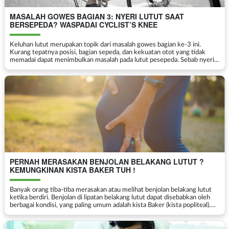
MASALAH GOWES BAGIAN 3: NYERI LUTUT SAAT
BERSEPEDA? WASPADAI CYCLIST’S KNEE
Keluhan lutut merupakan topik dari masalah gowes bagian ke-3 ini.
Kurang tepatnya posisi, bagian sepeda, dan kekuatan otot yang tidak
memadai dapat menimbulkan masalah pada lutut pesepeda. Sebab nyeri
lutut saat bersepeda ini pun beragam, tergant...
PERNAH MERASAKAN BENJOLAN BELAKANG LUTUT ?
KEMUNGKINAN KISTA BAKER TUH !
Banyak orang tiba-tiba merasakan atau melihat benjolan belakang lutut
ketika berdiri. Benjolan di lipatan belakang lutut dapat disebabkan oleh
berbagai kondisi, yang paling umum adalah kista Baker (kista popliteal).
Artikel ini akan menjelaskan penye...