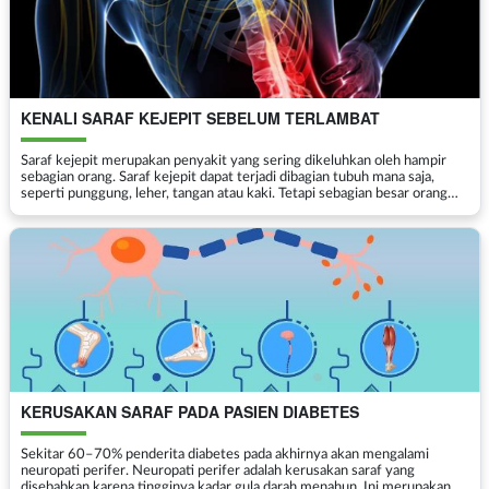
KENALI SARAF KEJEPIT SEBELUM TERLAMBAT
Saraf kejepit merupakan penyakit yang sering dikeluhkan oleh hampir
sebagian orang. Saraf kejepit dapat terjadi dibagian tubuh mana saja,
seperti punggung, leher, tangan atau kaki. Tetapi sebagian besar orang
hanya mengetahui bahwa saraf kejepit ...
KERUSAKAN SARAF PADA PASIEN DIABETES
Sekitar 60–70% penderita diabetes pada akhirnya akan mengalami
neuropati perifer. Neuropati perifer adalah kerusakan saraf yang
disebabkan karena tingginya kadar gula darah menahun. Ini merupakan