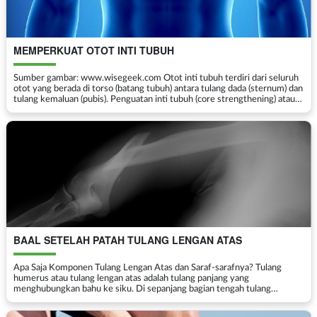
MEMPERKUAT OTOT INTI TUBUH
Sumber gambar: www.wisegeek.com Otot inti tubuh terdiri dari seluruh
otot yang berada di torso (batang tubuh) antara tulang dada (sternum) dan
tulang kemaluan (pubis). Penguatan inti tubuh (core strengthening) atau
disebut dengan “stabilisas...
BAAL SETELAH PATAH TULANG LENGAN ATAS
Apa Saja Komponen Tulang Lengan Atas dan Saraf-sarafnya? Tulang
humerus atau tulang lengan atas adalah tulang panjang yang
menghubungkan bahu ke siku. Di sepanjang bagian tengah tulang
humerus, tepatnya di bagian terpisah antara otot-otot trisep, ...