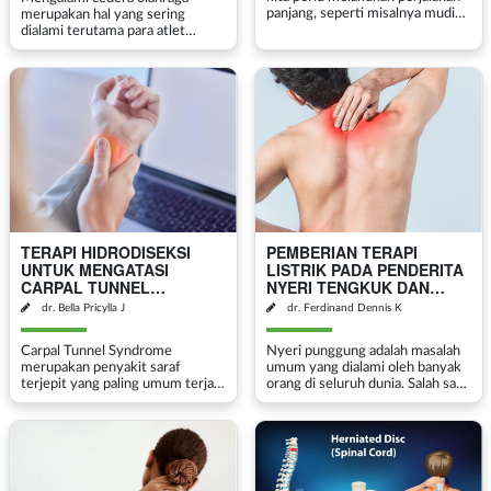
panjang, seperti misalnya mudik.
merupakan hal yang sering
Mudik adalah momen yang
dialami terutama para atlet
dinantikan oleh banyak orang,
seperti cedera sendi termasuk
terutama di Indonesia, di mana
cedera lutut, cedera ACL, cedera
tradisi berkumpul d...
otot. Serba-serbi jenis cedera
olahraga dapat dialami ole...
TERAPI HIDRODISEKSI
PEMBERIAN TERAPI
UNTUK MENGATASI
LISTRIK PADA PENDERITA
CARPAL TUNNEL
NYERI TENGKUK DAN
SYNDROME
PUNGGUNG ATAS
dr. Bella Pricylla J
dr. Ferdinand Dennis K
Carpal Tunnel Syndrome
Nyeri punggung adalah masalah
merupakan penyakit saraf
umum yang dialami oleh banyak
terjepit yang paling umum terjadi
orang di seluruh dunia. Salah satu
pada tangan dan pergelangan
jenis nyeri punggung yang sering
tangan. Kejadian carpal tunnel
terjadi adalah upper back pain
syndrome diperkirakan dialami
(nyeri punggung atas). Tak jarang
sekitar 10% populasi, dan seb...
kel...