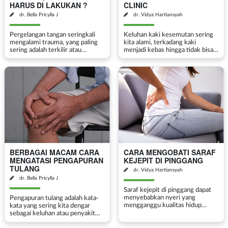
HARUS DI LAKUKAN ?
CLINIC
dr. Bella Pricylla J
dr. Vidya Hartiansyah
Pergelangan tangan seringkali
Keluhan kaki kesemutan sering
mengalami trauma, yang paling
kita alami, terkadang kaki
sering adalah terkilir atau
menjadi kebas hingga tidak bisa
keseleo. Pergelangan tangan
digerakkan sementara. Kaki
terkilir atau dapat disebut
kesemutan biasanya terjadi
dengan Wrist Sprain adalah suatu
akibat saraf di tungkai bawah
kondisi yang sering dis...
tertekan sementara, sed...
BERBAGAI MACAM CARA
CARA MENGOBATI SARAF
MENGATASI PENGAPURAN
KEJEPIT DI PINGGANG
TULANG
dr. Vidya Hartiansyah
dr. Bella Pricylla J
Saraf kejepit di pinggang dapat
menyebabkan nyeri yang
Pengapuran tulang adalah kata-
mengganggu kualitas hidup
kata yang sering kita dengar
penderitanya. Seperti apa gejala
sebagai keluhan atau penyakit
saraf kejepit dan apa
yang sering dirasakan hampir