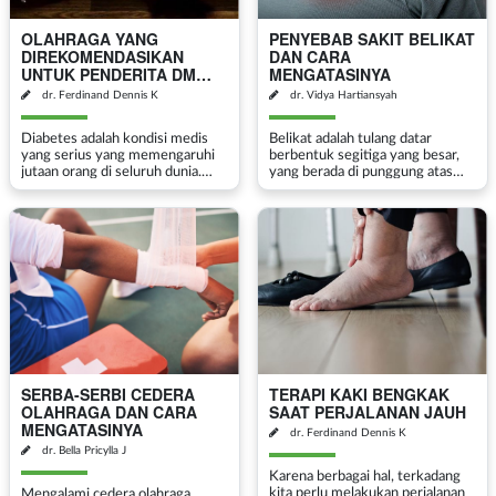
OLAHRAGA YANG
PENYEBAB SAKIT BELIKAT
DIREKOMENDASIKAN
DAN CARA
UNTUK PENDERITA DM
MENGATASINYA
TIPE 2 DENGAN KAKI
dr. Ferdinand Dennis K
dr. Vidya Hartiansyah
KESEMUTAN
Diabetes adalah kondisi medis
Belikat adalah tulang datar
yang serius yang memengaruhi
berbentuk segitiga yang besar,
jutaan orang di seluruh dunia.
yang berada di punggung atas
Salah satu komplikasi yang
kanan dan kiri, yang disokong
umum terjadi pada diabetes
oleh sistem otot yang kompleks.
adalah neuropati perifer, yang
Otot-otot tersebut bekerja sama
merupakan kerusakan pada ...
untuk menggerakkan...
SERBA-SERBI CEDERA
TERAPI KAKI BENGKAK
OLAHRAGA DAN CARA
SAAT PERJALANAN JAUH
MENGATASINYA
dr. Ferdinand Dennis K
dr. Bella Pricylla J
Karena berbagai hal, terkadang
kita perlu melakukan perjalanan
Mengalami cedera olahraga