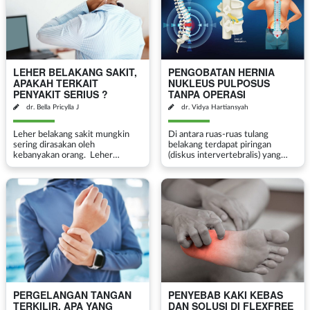
LEHER BELAKANG SAKIT,
PENGOBATAN HERNIA
APAKAH TERKAIT
NUKLEUS PULPOSUS
PENYAKIT SERIUS ?
TANPA OPERASI
dr. Bella Pricylla J
dr. Vidya Hartiansyah
Leher belakang sakit mungkin
Di antara ruas-ruas tulang
sering dirasakan oleh
belakang terdapat piringan
kebanyakan orang. Leher
(diskus intervertebralis) yang
belakang sakit tentunya
berisi bahan yang lunak, yang
menimbulkan perasaan tidak
berfungsi sebagai bantalan
nyaman pada penderitanya.
pelindung peredam benturan.
Kebanyakan penderita masih
Diskus terdiri dari lapisan...
belum banyak...
PERGELANGAN TANGAN
PENYEBAB KAKI KEBAS
TERKILIR, APA YANG
DAN SOLUSI DI FLEXFREE