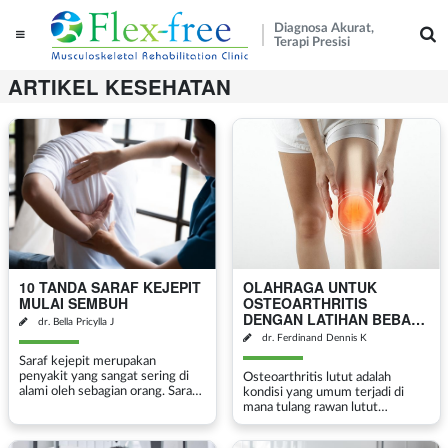
Diagnosa Akurat,
Terapi Presisi
ARTIKEL KESEHATAN
10 TANDA SARAF KEJEPIT
OLAHRAGA UNTUK
MULAI SEMBUH
OSTEOARTHRITIS
DENGAN LATIHAN BEBAN
dr. Bella Pricylla J
UNTUK MENGURANGI
dr. Ferdinand Dennis K
NYERI DAN KAKU SENDI
Saraf kejepit merupakan
LUTUT
penyakit yang sangat sering di
Osteoarthritis lutut adalah
alami oleh sebagian orang. Saraf
kondisi yang umum terjadi di
kejepit dapat terjadi pada bagian
mana tulang rawan lutut
tubuh mana saja, seperti leher,
mengalami kerusakan dan aus,
punggung, tangan ataupun kaki.
menyebabkan rasa sakit,