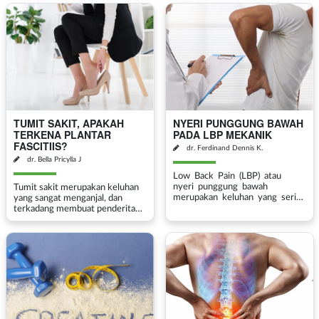
penyebabnya? Apa saja
banyak orang. Tapi apa itu
pengobatannya? Simak
sebenarnya pengapuran tulang ?
penjelasannya dala...
Pengapuran tul...
TUMIT SAKIT, APAKAH
NYERI PUNGGUNG BAWAH
TERKENA PLANTAR
PADA LBP MEKANIK
FASCITIIS?
dr. Ferdinand Dennis K.
dr. Bella Pricylla J
Low Back Pain (LBP) atau
nyeri punggung bawah
Tumit sakit merupakan keluhan
merupakan keluhan yang sering
yang sangat menganjal, dan
dijumpai di banyak orang. Nyeri
terkadang membuat penderita
punggung bawah...
sulit berjalan. Penyakit tumit
sakit ini sering dirasakan pada
wanita daripada pria, terutama
pada wanita usia ...