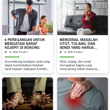
Saraf...
kekakuan, dan penurunan
mobilitas. Ini dapat disebabkan
oleh berba...
6 PEREGANGAN UNTUK
MENGENAL MASALAH
MENGATASI SARAF
OTOT, TULANG, DAN
KEJEPIT DI BOKONG
SENDI YANG HARUS
DIKETAHUI
dr. Bella Pricylla J
dr. Bella Pricylla J
Area bokong terdapat saraf yang
Otot, tulang, dan sendi
dapat menimbulkan keluhan
merupakan bagian yang
saraf kejepit, walaupun kondisi
menyokong tubuh manusia.
ini sebenarnya jarang terjadi.
Otot, tulang, dan sendi memiliki
Bahkan sebagian orang, mungkin
fungsi yang sangat penting bagi
masih belum banyak mengetahui
tubuh untuk bergerak. Seiring
mengenai penya...
bertambahnya usia, masalah
otot...